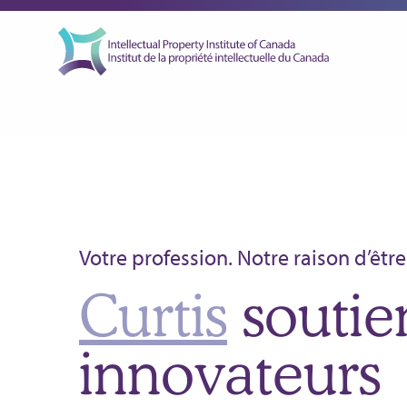
Votre profession. Notre raison d’être
Curtis
Jamie-Lynn
Louis-Pierre
soutie
Janet
innovateurs