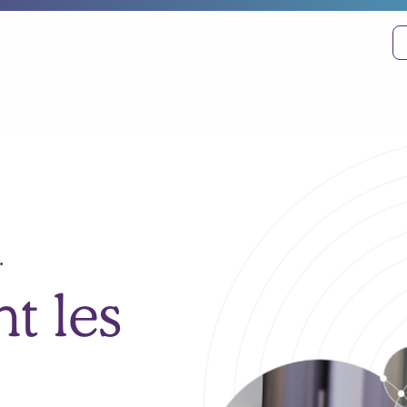
.
nt les